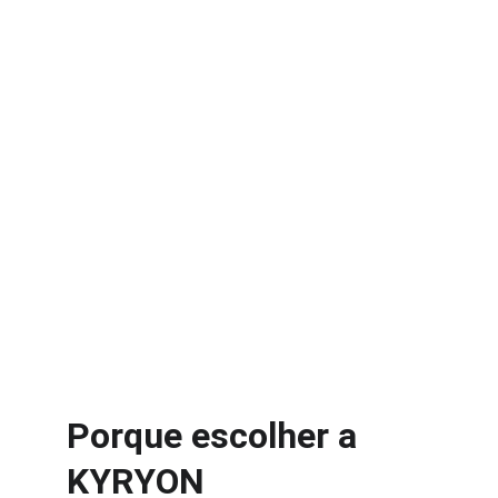
Captação e Permanência
Na 
Educação
: estratégia, método e 
tecnologia para captar e reter alunos.
Excelência na Operação
Na 
Saúde
 com foco na certificação ONA.
Na 
Educação
 foco na experiencia do aluno.
Porque escolher a 
KYRYON